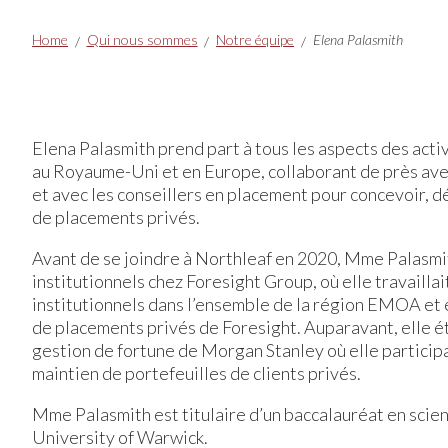
Breadcrumbs
Home
Qui nous sommes
Notre équipe
Elena Palasmith
Elena Palasmith prend part à tous les aspects des acti
au Royaume-Uni et en Europe, collaborant de près avec
et avec les conseillers en placement pour concevoir, d
de placements privés.
Avant de se joindre à Northleaf en 2020, Mme Palasmit
institutionnels chez Foresight Group, où elle travailla
institutionnels dans l’ensemble de la région EMOA et e
de placements privés de Foresight. Auparavant, elle é
gestion de fortune de Morgan Stanley où elle participait
maintien de portefeuilles de clients privés.
Mme Palasmith est titulaire d’un baccalauréat en scien
University of Warwick.