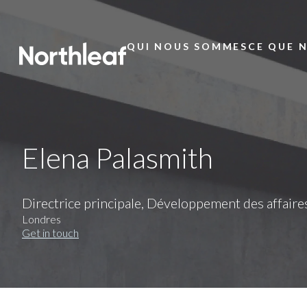
QUI NOUS SOMMES
CE QUE 
Main
Menu
Elena Palasmith
Directrice principale, Développement des affair
Londres
Get in touch