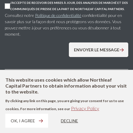
J’ACCEPTE DE RECEVOIR DES MISES À JOUR, DES ANALYSES DE MARCHÉ ET DES
COMMUNIQUÉS DE PRESSE DE LA PART DE NORTHLEAF CAPITAL PARTNERS.
Consultez notre
Politique de confidentialité
confidentialité pour en
savoir plus sur la façon dont nous protégeons vos données. Vous
pouvez mettre à jour vos préférences ou vous désabonner à tout
moment.
This website uses cookies which allow Northleaf
Capital Partners to obtain information about your visit
to the website.
By clicking any link on this page, you are giving your consent for us to use
Privacy Policy
cookies. For more information, see our
OK, I AGREE
DECLINE
Northleaf Capital Partners est une société mondiale