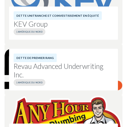
KEV Group details.
DETTE UNITRANCHE ET COINVESTISSEMENT EN ÉQUITÉ
KEV Group
| AMÉRIQUE DU NORD
Investment Date:
2025
Geography:
Amérique du Nord
Revau Advanced Underwriting Inc. details.
DETTE DE PREMIER RANG
Sponsor:
Five Arrows
Revau Advanced Underwriting
Inc.
| AMÉRIQUE DU NORD
Investment Date:
2025
Geography:
Amérique du Nord
Sponsor:
Novacap