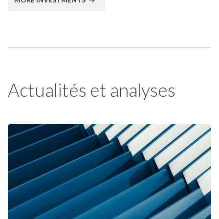
Equity
Investment Date:
2024
Geography:
Amérique du Nord
Sponsor:
Lee Equity
Actualités et analyses