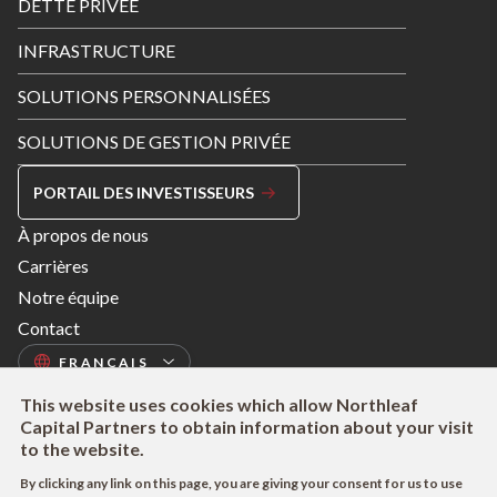
DETTE PRIVÉE
INFRASTRUCTURE
SOLUTIONS PERSONNALISÉES
SOLUTIONS DE GESTION PRIVÉE
PORTAIL DES INVESTISSEURS
Footer
À propos de nous
Menu
Carrières
Right
Notre équipe
Contact
This website uses cookies which allow Northleaf
Capital Partners to obtain information about your visit
to the website.
By clicking any link on this page, you are giving your consent for us to use