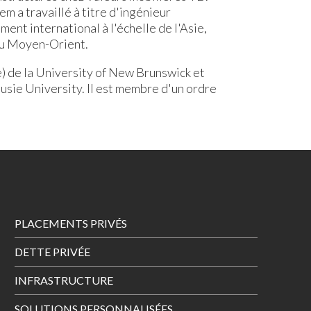
m a travaillé à titre d'ingénieur
nt international à l'échelle de l'Asie,
 au Moyen-Orient.
) de la University of New Brunswick et
ousie University. Il est membre d'un ordre
Footer
PLACEMENTS PRIVÉS
Menu
DETTE PRIVÉE
INFRASTRUCTURE
SOLUTIONS PERSONNALISÉES