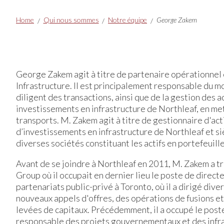
Breadcrumbs
Home
Qui nous sommes
Notre équipe
George Zakem
George Zakem agit à titre de partenaire opérationnel 
Infrastructure. Il est principalement responsable du mo
diligent des transactions, ainsi que de la gestion des a
investissements en infrastructure de Northleaf, en met
transports. M. Zakem agit à titre de gestionnaire d'ac
d’investissements en infrastructure de Northleaf et si
diverses sociétés constituant les actifs en portefeuill
Avant de se joindre à Northleaf en 2011, M. Zakem a tr
Group où il occupait en dernier lieu le poste de direc
partenariats public-privé à Toronto, où il a dirigé div
nouveaux appels d'offres, des opérations de fusions et 
levées de capitaux. Précédemment, il a occupé le post
responsable des projets gouvernementaux et des infra