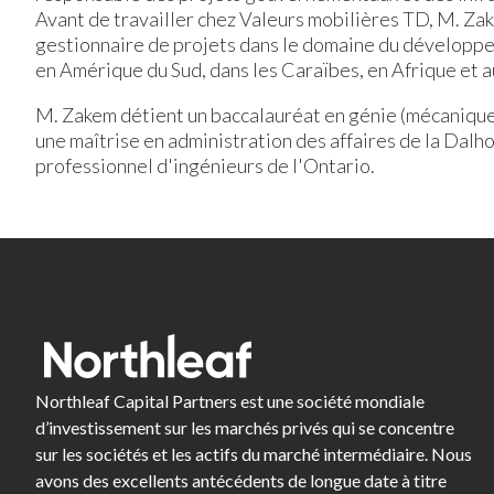
Avant de travailler chez Valeurs mobilières TD, M. Zake
gestionnaire de projets dans le domaine du développeme
en Amérique du Sud, dans les Caraïbes, en Afrique et
M. Zakem détient un baccalauréat en génie (mécanique
une maîtrise en administration des affaires de la Dalh
professionnel d'ingénieurs de l'Ontario.
Northleaf Capital Partners est une société mondiale
d’investissement sur les marchés privés qui se concentre
sur les sociétés et les actifs du marché intermédiaire. Nous
avons des excellents antécédents de longue date à titre