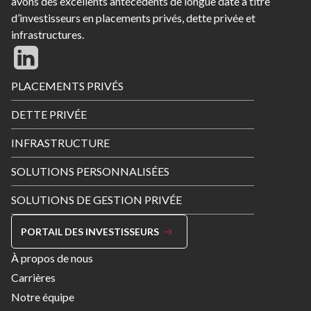
avons des excellents antécédents de longue date à titre
d’investisseurs en placements privés, dette privée et
infrastructures.
Footer
PLACEMENTS PRIVÉS
Menu
DETTE PRIVÉE
INFRASTRUCTURE
SOLUTIONS PERSONNALISÉES
SOLUTIONS DE GESTION PRIVÉE
PORTAIL DES INVESTISSEURS
Footer
À propos de nous
Menu
Carrières
Right
Notre équipe