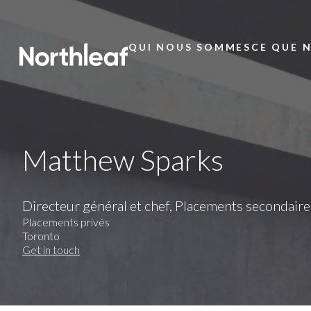
QUI NOUS SOMMES
CE QUE 
Main
Menu
Matthew Sparks
Directeur général et chef, Placements secondair
Placements privés
Toronto
Get in touch