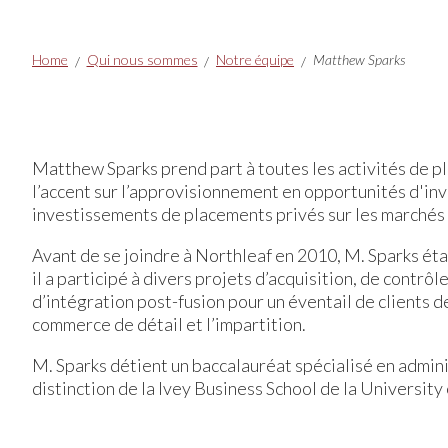
Breadcrumbs
Home
Qui nous sommes
Notre équipe
Matthew Sparks
Matthew Sparks prend part à toutes les activités de p
l’accent sur l’approvisionnement en opportunités d'inve
investissements de placements privés sur les marchés
Avant de se joindre à Northleaf en 2010, M. Sparks ét
il a participé à divers projets d’acquisition, de contrôl
d’intégration post-fusion pour un éventail de clients d
commerce de détail et l’impartition.
M. Sparks détient un baccalauréat spécialisé en admin
distinction de la Ivey Business School de la Universit