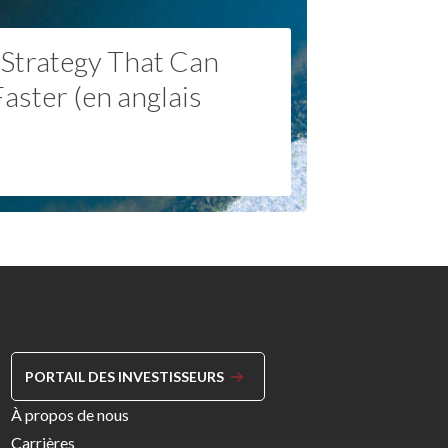
 Strategy That Can
aster (en anglais
PORTAIL DES INVESTISSEURS
Footer
À propos de nous
Menu
Carrières