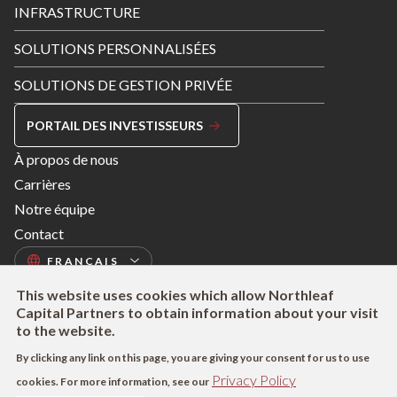
INFRASTRUCTURE
SOLUTIONS PERSONNALISÉES
SOLUTIONS DE GESTION PRIVÉE
PORTAIL DES INVESTISSEURS
Footer
À propos de nous
Menu
Carrières
Right
Notre équipe
Contact
This website uses cookies which allow Northleaf
Capital Partners to obtain information about your visit
to the website.
By clicking any link on this page, you are giving your consent for us to use
Footer
Modalités d’utilisation
Politique de confidentialité
LAPHO
Privacy Policy
cookies. For more information, see our
Shortcuts
Déclaration sur la Modern Slavery Act
Informations SFDR (UE)