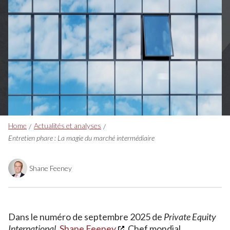
Breadcrumbs
Home
Actualités et analyses
Entretien phare : La magie du marché intermédiaire
Shane Feeney
Dans le numéro de septembre 2025 de
Private Equity
International
,
Shane Feeney
, Chef mondial,